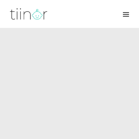
BØRN
BABY
BARNEVOGNE