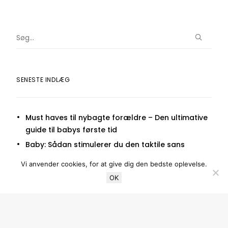
SENESTE INDLÆG
Must haves til nybagte forældre – Den ultimative
guide til babys første tid
Baby: Sådan stimulerer du den taktile sans
Guide: Sådan indretter du det perfekte
Vi anvender cookies, for at give dig den bedste oplevelse.
børneværelse
OK
Barnevogn test – De bedste barnevogne i 2020
Halvhøj seng med rutchebane