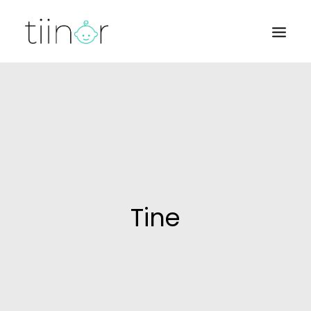
BØRN
BABY
BARNEVOGNE
Tine