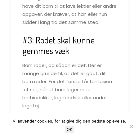
have dit barn til at lave lektier eller andre
opgaver, der kræver, at han eller hun
sidder i lang tid det samme sted.
#3: Rodet skal kunne
gemmes væk
Børn roder, og sådan er det. Der er
mange grunde til, at det er godt, dit
barn roder. For det første får fantasien
frit spil, når et barn leger med
barbiedukker, legoklodser eller andet
legetøj.
Dog kan det også være behageligt, at
Vi anvender cookies, for at give dig den bedste oplevelse.
det ikke roder for meget, når der skal
OK
laves lektier, eller det er blevet tid til