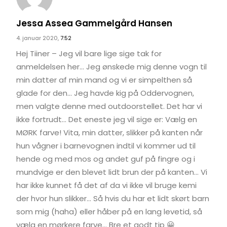
Jessa Assea Gammelgård Hansen
4. januar 2020,
7:52
Hej Tiiner – Jeg vil bare lige sige tak for
anmeldelsen her… Jeg ønskede mig denne vogn til
min datter af min mand og vi er simpelthen så
glade for den… Jeg havde kig på Oddervognen,
men valgte denne med outdoorstellet. Det har vi
ikke fortrudt… Det eneste jeg vil sige er: Vælg en
MØRK farve! Vita, min datter, slikker på kanten når
hun vågner i barnevognen indtil vi kommer ud til
hende og med mos og andet guf på fingre og i
mundvige er den blevet lidt brun der på kanten… Vi
har ikke kunnet få det af da vi ikke vil bruge kemi
der hvor hun slikker… Så hvis du har et lidt skørt barn
som mig (haha) eller håber på en lang levetid, så
vælg en mørkere farve… Bre et godt tip 😀