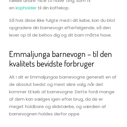
række andre ‘nice to have’ ting, som fx
en
kopholder
til din kaffekop.
Så hvis disse ikke fulgte med i dit købe, kan du blot
opgradere din barnevogn efterfølgende, så den
lever op til de behov dig og dit barn måtte have.
Emmaljunga barnevogn – til den
kvalitets bevidste forbruger
Alt i alt er Emmaljungas barnevogne generelt en af
de absolut bedst og mest sikre valg, når det
kommer til køb af barnevogne. Dette fordi mange
af dem kan sælges igen efter brug, da de er
meget holdbare og slidstærke, og værdien af
barnevognen holdes derfor oppe.