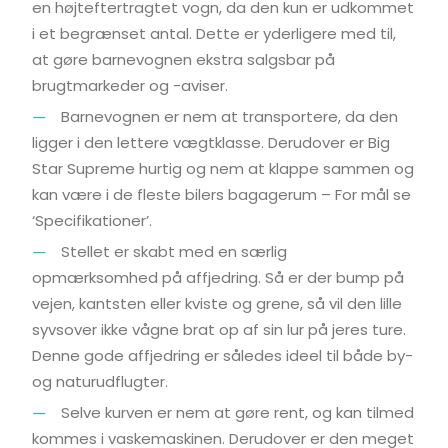
en højteftertragtet vogn, da den kun er udkommet
i et begrænset antal. Dette er yderligere med til,
at gøre barnevognen ekstra salgsbar på
brugtmarkeder og -aviser.
Barnevognen er nem at transportere, da den
ligger i den lettere vægtklasse. Derudover er Big
Star Supreme hurtig og nem at klappe sammen og
kan være i de fleste bilers bagagerum – For mål se
‘Specifikationer’.
Stellet er skabt med en særlig
opmærksomhed på affjedring. Så er der bump på
vejen, kantsten eller kviste og grene, så vil den lille
syvsover ikke vågne brat op af sin lur på jeres ture.
Denne gode affjedring er således ideel til både by-
og naturudflugter.
Selve kurven er nem at gøre rent, og kan tilmed
kommes i vaskemaskinen. Derudover er den meget