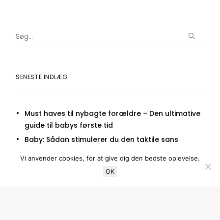
SENESTE INDLÆG
Must haves til nybagte forældre – Den ultimative
guide til babys første tid
Baby: Sådan stimulerer du den taktile sans
Guide: Sådan indretter du det perfekte
Vi anvender cookies, for at give dig den bedste oplevelse.
børneværelse
OK
Barnevogn test – De bedste barnevogne i 2020
Halvhøj seng med rutchebane