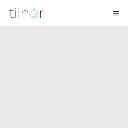
BØRN
BABY
BARNEVOGNE